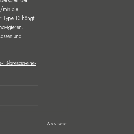
erspielt der 
/min die 
er Type 13 hängt 
navigieren. 
Massen und 
13-brescia-eine-
Alle ansehen