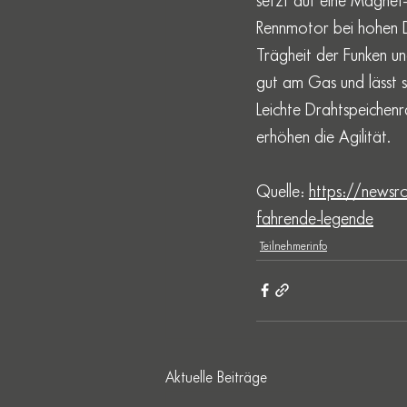
setzt auf eine Magnet
Rennmotor bei hohen D
Trägheit der Funken un
gut am Gas und lässt s
Leichte Drahtspeichen
erhöhen die Agilität.
Quelle: 
https://newsr
fahrende-legende
Teilnehmerinfo
Aktuelle Beiträge