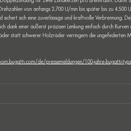
-Doppelzündung für zwei Zündkerzen pro Brennraum. Damit üb
rehzahlen von anfangs 2.700 U/min bis später bis zu 4.500 U
d sichert sich eine zuverlässige und kraftvolle Verbrennung. D
ich dank einer äußerst präzisen Lenkung einfach durch Kurven 
räder statt schwerer Holzräder verringern die ungefederten 
oom.bugatti.com/de/pressemeldungen/100-jahre-bugatti-type-