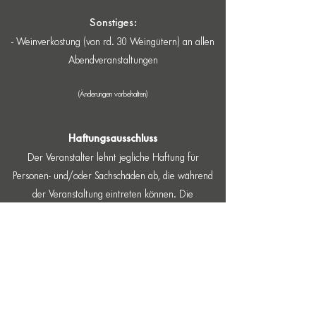
Sonstiges:
- Weinverkostung (von rd. 30 Weingütern) an allen
Abendveranstaltungen
(Änderungen vorbehalten)
Haftungsausschluss
​Der Veranstalter lehnt jegliche Haftung für
Personen- und/oder Sachschäden ab, die während
der Veranstaltung eintreten können. Die
Teilnehmer tragen allein die Verantwortung für
alle zivil- und/oder strafrechtlichen Folgen ihrer
Teilnahme.
Auf der gesamten Fahrstrecke gilt die
Straßenverkehrsordnung (StVO 1960 i.d.g.F.).